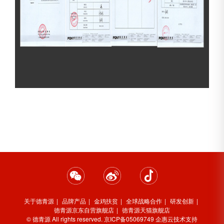
关于德青源
品牌产品
金鸡扶贫
全球战略合作
研发创新
徳青源京东自营旗舰店
徳青源天猫旗舰店
© 德青源 All rights reserved.
京ICP备05069749
企惠云技术支持