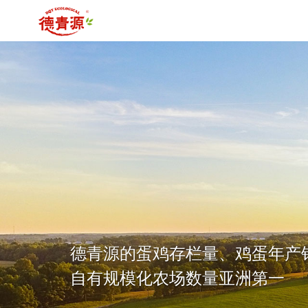
德青源的蛋鸡存栏量、鸡蛋年产
自有规模化农场数量亚洲第一