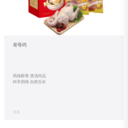
老母鸡
风味醇厚 煲汤尚品
科学四维 自然生长
冷冻