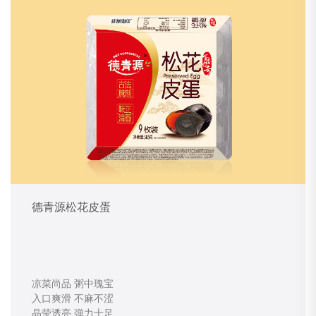
德青源松花皮蛋
凉菜尚品 粥中瑰宝
入口爽滑 不麻不涩
晶莹透亮 弹力十足